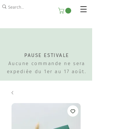
PAUSE ESTIVALE
Aucune commande ne sera
expediée du 1er au 17 août.