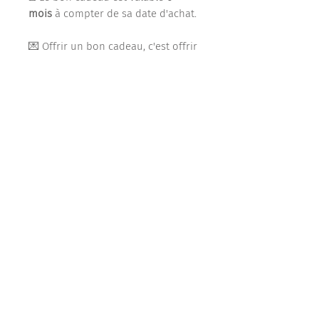
mois
à compter de sa date d'achat.
💌 Offrir un bon cadeau, c'est offrir
le plaisir de choisir… et soutenir
l'artisanat local avec une attention
pleine de sens. ✨
Articles similaires
Best Seller