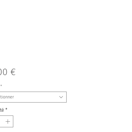
Prix
00 €
*
tionner
té
*