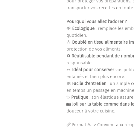
pour protéger vos préparations, 
transporter vos recettes en toute 
Pourquoi vous allez l'adorer ?
🌱
Écologique
: remplace les emba
quotidien.
💧
Doublé en tissu alimentaire i
protection de vos aliments.
♻️
Réutilisable pendant de nomb
responsable.
🥗
Idéal pour conserver
vos petit
entamés et bien plus encore.
🧼
Facile d'entretien
: un simple c
en temps un passage en machine
✨
Pratique
: son élastique assure
🏡
Joli sur la table comme dans le
douceur à votre cuisine.
📏 Format M -> Convient aux réci