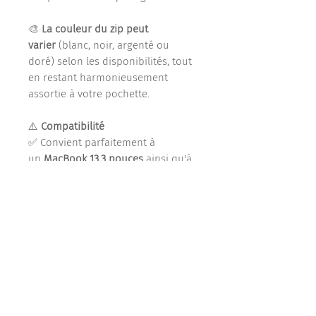
🎨
La couleur du zip peut
varier
(blanc, noir, argenté ou
doré) selon les disponibilités, tout
en restant harmonieusement
assortie à votre pochette.
⚠️
Compatibilité
✅ Convient parfaitement à
un
MacBook 13,3 pouces
ainsi qu'à
son chargeur.
❌
Ne convient pas au MacBook 14
pouces
, pour lequel ce format est
trop ajusté.
🎁
Une idée cadeau élégante et
utile
pour un étudiant, un
enseignant, un collègue, un proche
ou toute personne souhaitant